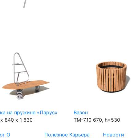
ка на пружине «Парус»
Вазон
 х 840 х 1 630
ТМ-7.10
670, h=530
ог
О
Полезное
Карьера
Новости