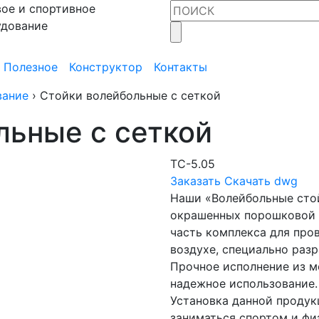
ое и спортивное
удование
Полезное
Конструктор
Контакты
вание
›
Стойки волейбольные с сеткой
льные с сеткой
ТС-5.05
Заказать
Скачать dwg
Наши «Волейбольные сто
окрашенных порошковой 
часть комплекса для про
воздухе, специально разр
Прочное исполнение из м
надежное использование.
Установка данной проду
заниматься спортом и ф