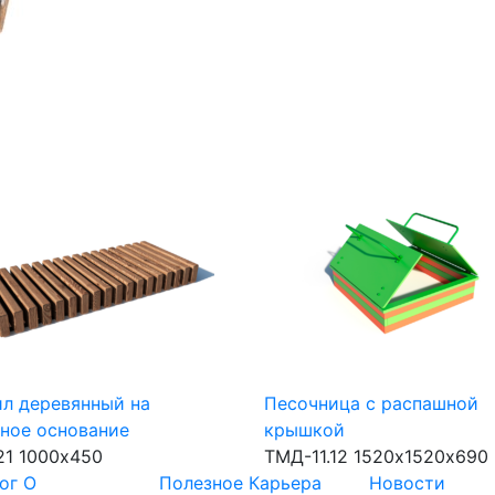
л деревянный на
Песочница с распашной
ное основание
крышкой
21
1000х450
ТМД-11.12
1520х1520х690
ог
О
Полезное
Карьера
Новости