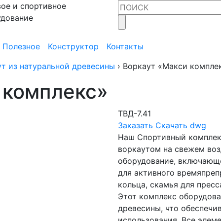
ое и спортивное
удование
Полезное
Конструктор
Контакты
т из натуральной древесины
›
Воркаут «Макси компле
 комплекс»
ТВД-7.41
Заказать
Скачать dwg
Наш Спортивный комплекс
воркаутом на свежем воз
оборудование, включающ
для активного времяпреп
кольца, скамья для пресс
Этот комплекс оборудова
древесины, что обеспечи
использования. Все элем