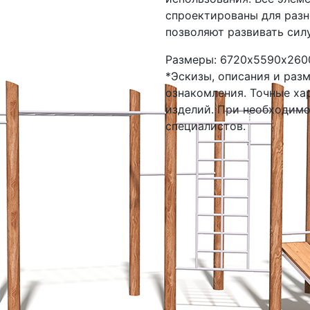
спроектированы для разн
позволяют развивать силу
Размеры: 6720х5590х260
*Эскизы, описания и раз
ознакомления. Точные ха
изделий. При необходим
специалистов.