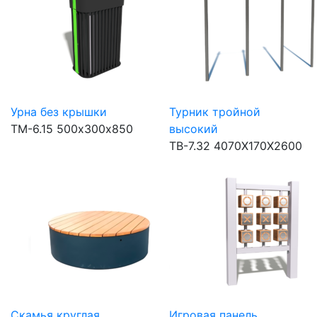
Урна без крышки
Турник тройной
ТМ-6.15
500х300х850
высокий
ТВ-7.32
4070Х170Х2600
Скамья круглая
Игровая панель