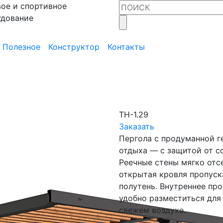
ое и спортивное
удование
Полезное
Конструктор
Контакты
ТН-1.29
Заказать
Пергола с продуманной г
отдыха — с защитой от с
Реечные стены мягко отс
открытая кровля пропуск
полутень. Внутреннее про
удобно разместиться для
свежем воздухе.