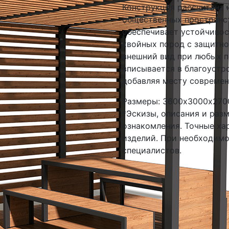
Конструкция рассчитана 
общественных пространс
обеспечивает устойчивос
хвойных пород с защитно
внешний вид при любых п
вписывается в благоустр
добавляя месту современ
Размеры: 3600х3000х270
*Эскизы, описания и раз
ознакомления. Точные ха
изделий. При необходим
специалистов.