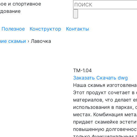
ое и спортивное
удование
Полезное
Конструктор
Контакты
ние скамьи
›
Лавочка
ТМ-1.04
Заказать
Скачать dwg
Наша скамья изготовлена
Этот продукт сочетает в 
материалов, что делает 
использования в парках, 
местах. Комбинация мета
придает скамейке эстети
повышенную долговечност
только функциональным 