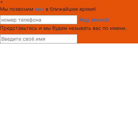
+
Мы позвоним
вам
в ближайшее время!
Жду звонка!
Представьтесь и мы будем называть вас по имени.