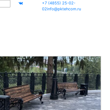
+7 (4855) 25-02-
02
info@pktehcom.ru