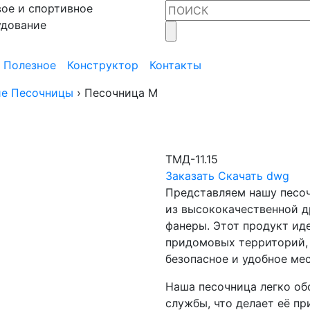
ое и спортивное
удование
Полезное
Конструктор
Контакты
ие Песочницы
›
Песочница M
ТМД-11.15
Заказать
Скачать dwg
Представляем нашу песоч
из высококачественной д
фанеры. Этот продукт ид
придомовых территорий, 
безопасное и удобное мес
Наша песочница легко об
службы, что делает её п