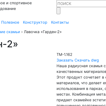
ое и спортивное
удование
Полезное
Конструктор
Контакты
ние скамьи
›
Лавочка «Гарден-2»
н-2»
ТМ-1.162
Заказать
Скачать dwg
Наша радиусная скамья с
качественных материалов
Этот продукт сочетает в 
материалов, что делает 
использования в парках, 
местах. Комбинация мета
придает скамейке эстети
повышенную долговечност