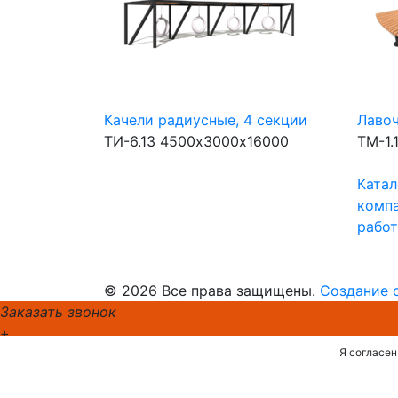
Качели радиусные, 4 секции
Лавоч
ТИ-6.13
4500х3000х16000
ТМ-1.
Катал
комп
рабо
© 2026 Все права защищены.
Создание 
Заказать звонок
+
Я согласен
Мы позвоним
вам
в ближайшее время!
Представьтесь и мы будем называть вас по имени.