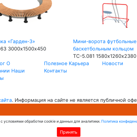
ка «Гарден-3»
Мини-ворота футбольные
163
3000х1500х450
баскетбольным кольцом
ТС-5.081
1580х1260х2380
ог
О
Полезное
Карьера
Новости
ании
Наши
Контакты
ты
сайта
. Информация на сайте не является публичной офе
 с условиями обработки cookie и данных для аналитики.
Политика конфиден
Жду звонка!
Принять