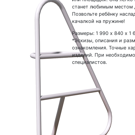
станет любимым местом д
Позвольте ребёнку насла
качалкой на пружине!
Размеры: 1 990 х 840 х 1 
*Эскизы, описания и раз
ознакомления. Точные ха
изделий. При необходим
специалистов.