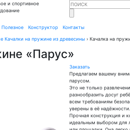
ое и спортивное
удование
Полезное
Конструктор
Контакты
е Качалки на пружине из древесины
›
Качалка на пруж
жине «Парус»
Заказать
Предлагаем вашему вним
парусом.
Это не только развлечени
разнообразить досуг реб
всем требованиям безопа
уверены в её надёжности
Прочная конструкция и к
идеальным выбором для л
или площадки. Она легко