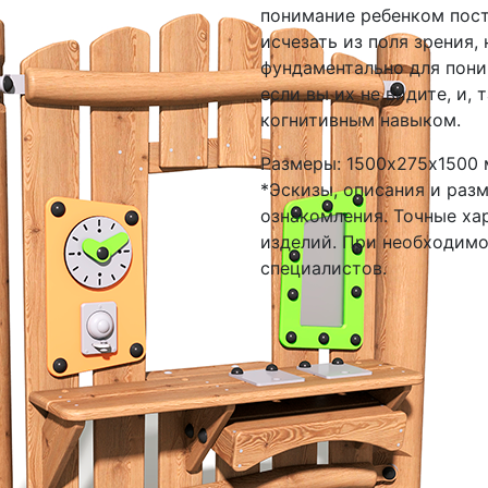
понимание ребенком пост
исчезать из поля зрения,
фундаментально для пони
если вы их не видите, и,
когнитивным навыком.
Размеры: 1500х275х1500 
*Эскизы, описания и раз
ознакомления. Точные ха
изделий. При необходим
специалистов.