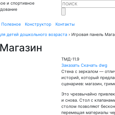
ое и спортивное
удование
Полезное
Конструктор
Контакты
ля детей дошкольного возраста
›
Игровая панель Мага
 Магазин
ТМД-11.9
Заказать
Скачать dwg
Стена с зеркалом — отли
историй, который предл
сценариев: магазин, гриме
Это чрезвычайно привлека
и снова. Стол с клапана
столом позволяют бескон
перемещая материалы чер