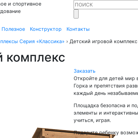
ое и спортивное
удование
Полезное
Конструктор
Контакты
плексы Серия «Классика»
›
Детский игровой комплекс
й комплекс
Заказать
Откройте для детей мир 
Горка и препятствия раз
каждый день незабываем
Площадка безопасна и по
элементы и интерактивны
учиться, играя.
Подарите ребенку возмож