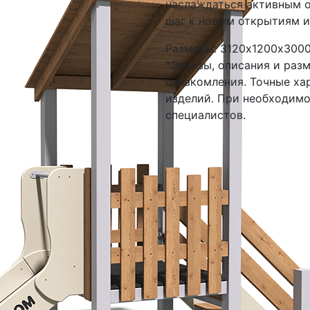
наслаждаться активным 
шаг к новым открытиям 
Размеры: 3120х1200х3000
*Эскизы, описания и раз
ознакомления. Точные ха
изделий. При необходим
специалистов.