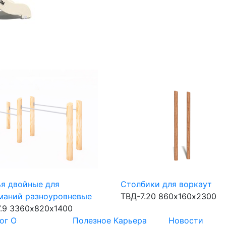
я двойные для
Столбики для воркаут
маний разноуровневые
ТВД-7.20
860х160х2300
.9
3360х820х1400
ог
О
Полезное
Карьера
Новости