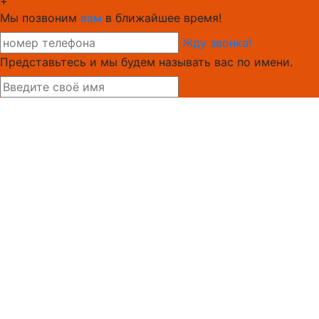
+
Мы позвоним
вам
в ближайшее время!
Жду звонка!
Представьтесь и мы будем называть вас по имени.