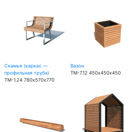
Скамья (каркас —
Вазон
профильная труба)
ТМ-7.12
450х450х450
ТМ-1.24
780х570х770