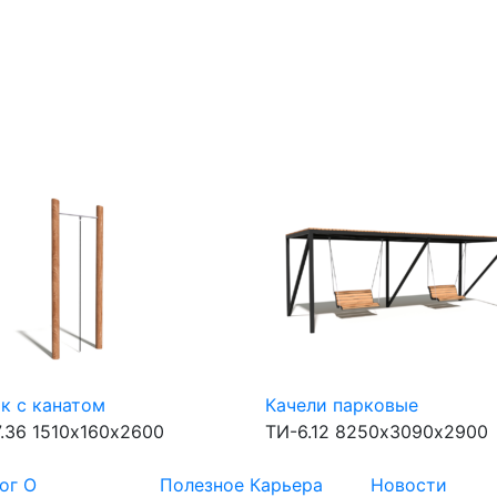
к с канатом
Качели парковые
.36
1510х160х2600
ТИ-6.12
8250х3090х2900
ог
О
Полезное
Карьера
Новости