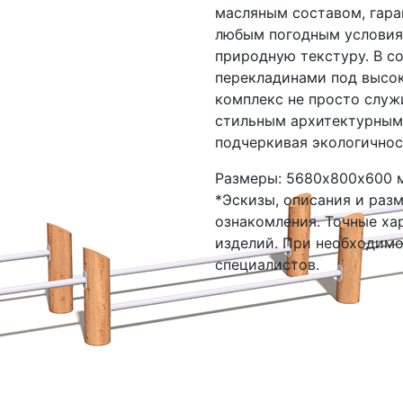
масляным составом, гара
любым погодным условиям
природную текстуру. В с
перекладинами под высо
комплекс не просто служ
стильным архитектурным
подчеркивая экологичнос
Размеры: 5680х800х600 
*Эскизы, описания и раз
ознакомления. Точные ха
изделий. При необходим
специалистов.