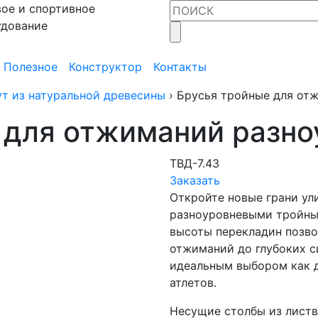
ое и спортивное
удование
Полезное
Конструктор
Контакты
т из натуральной древесины
›
Брусья тройные для от
 для отжиманий разн
ТВД-7.43
Заказать
Откройте новые грани ул
разноуровневыми тройны
высоты перекладин позво
отжиманий до глубоких с
идеальным выбором как д
атлетов.
Несущие столбы из лист