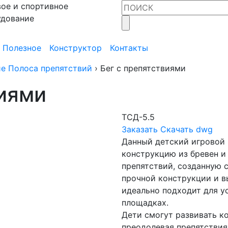
ое и спортивное
удование
Полезное
Конструктор
Контакты
е Полоса препятствий
›
Бег с препятствиями
виями
ТСД-5.5
Заказать
Скачать dwg
Данный детский игровой 
конструкцию из бревен и
препятствий, созданную 
прочной конструкции и в
идеально подходит для ус
площадках.
Дети смогут развивать к
преодолевая препятствия