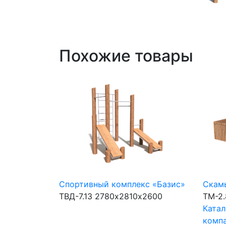
Похожие товары
Спортивный комплекс «Базис»
Скамь
ТВД-7.13
2780х2810х2600
ТМ-2.
Катал
комп