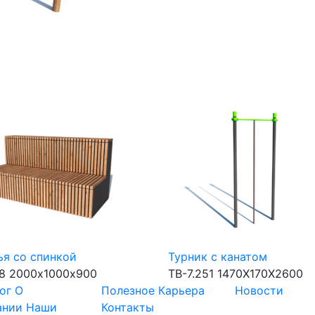
я со спинкой
Турник с канатом
8
2000х1000х900
ТВ-7.251
1470Х170Х2600
ог
О
Полезное
Карьера
Новости
ании
Наши
Контакты